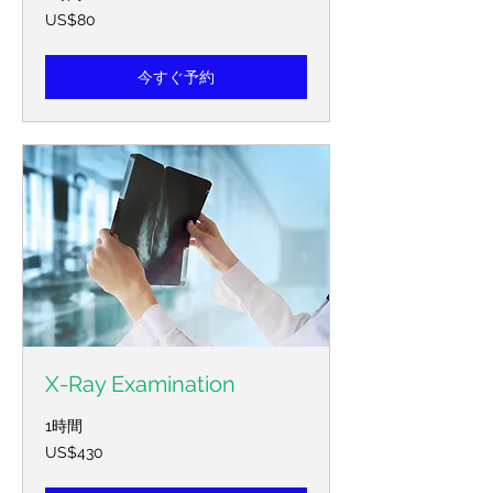
80
US$80
미
국
달
러
今すぐ予約
X-Ray Examination
1時間
430
US$430
미
국
달