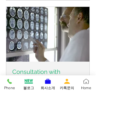
Consultation with
Neurologist
Phone
블로그
회사소개
카톡문의
Home
1時間
120
US$120
미
국
달
러
今すぐ予約