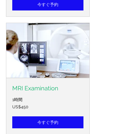
러
今すぐ予約
MRI Examination
1時間
450
US$450
미
국
달
러
今すぐ予約