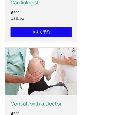
Cardiologist
1時間
100
US$100
미
국
달
러
今すぐ予約
Consult with a Doctor
1時間