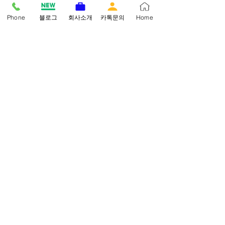
Phone
블로그
회사소개
카톡문의
Home
증례 6) 폐암
​(왼쪽) 치료 전 / (우)치료 후: 확실하
게 축소를 보임.