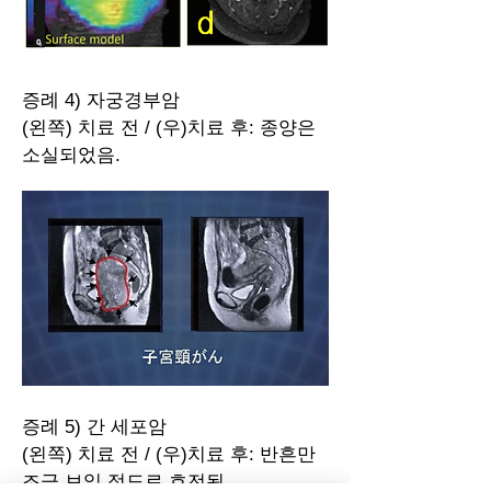
증례 4) 자궁경부암
​(왼쪽) 치료 전 / (우)치료 후: 종양은
소실되었음.
증례 5) 간 세포암
​(왼쪽) 치료 전 / (우)치료 후: 반흔만
조금 보일 정도로 호전됨.